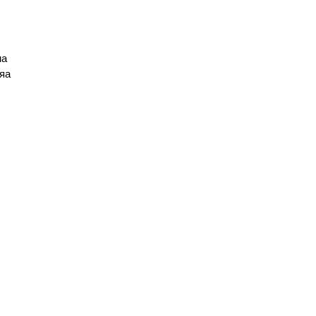
а 
яа 