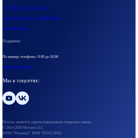
+7 499-677-50-94 — Москва
+7 812-244-70-94 — Санкт-Петербург
info@movizor.ru
Поддержка:
По номеру телефона с 9.00 до 18.00
support@movizor.ru
Мы в соцсетях:
Movizor является зарегистрированным товарным знаком
© 2014-2026 Movizor LLC
(ООО "Мовизор", ИНН 7811617943)